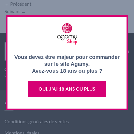
←
Précédent
Suivant
→
Interdiction de vente de boissons alcooliques aux
mineurs de moins de 18 ans. La preuve de majorité de
Vous devez être majeur pour commander
l'acheteur est exigée au moment de la vente en ligne.
L'abus d'alcool est dangereux pour la santé, à
sur le site Agamy.
consommer avec modération
Avez-vous 18 ans ou plus ?
CODE DE LA SANTE PUBLIQUE, ART. L. 3342-1 et L. 3353-3
OUI, J'AI 18 ANS OU PLUS
SHOP AGAMY
Conditions générales de ventes
Mentions légales