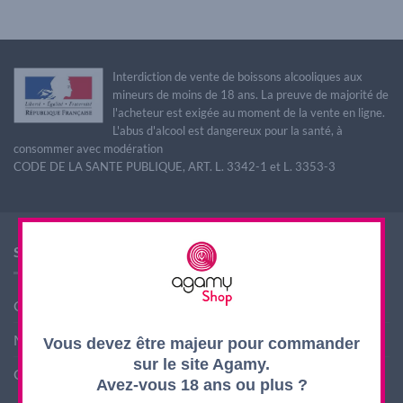
Interdiction de vente de boissons alcooliques aux
mineurs de moins de 18 ans. La preuve de majorité de
l'acheteur est exigée au moment de la vente en ligne.
L'abus d'alcool est dangereux pour la santé, à
consommer avec modération
CODE DE LA SANTE PUBLIQUE, ART. L. 3342-1 et L. 3353-3
SHOP AGAMY
Conditions générales de ventes
Mentions légales
Vous devez être majeur pour commander
sur le site Agamy.
Contact
Avez-vous 18 ans ou plus ?