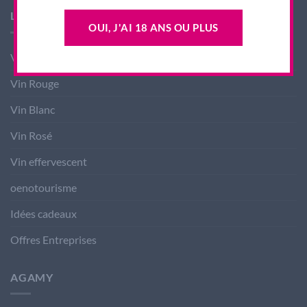
LES PRODUITS AGAMY
OUI, J'AI 18 ANS OU PLUS
Vin nouveau
Vin Rouge
Vin Blanc
Vin Rosé
Vin effervescent
oenotourisme
Idées cadeaux
Offres Entreprises
AGAMY