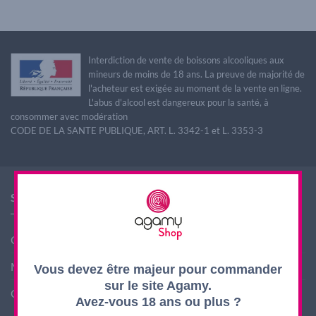
Interdiction de vente de boissons alcooliques aux
mineurs de moins de 18 ans. La preuve de majorité de
l'acheteur est exigée au moment de la vente en ligne.
L'abus d'alcool est dangereux pour la santé, à
consommer avec modération
CODE DE LA SANTE PUBLIQUE, ART. L. 3342-1 et L. 3353-3
SHOP AGAMY
Conditions générales de ventes
Mentions légales
Vous devez être majeur pour commander
sur le site Agamy.
Contact
Avez-vous 18 ans ou plus ?