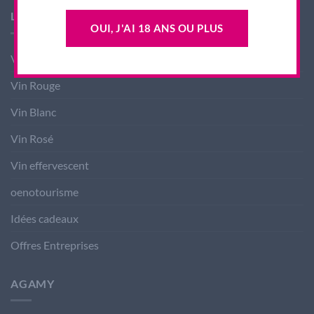
LES PRODUITS AGAMY
OUI, J'AI 18 ANS OU PLUS
Vin nouveau
Vin Rouge
Vin Blanc
Vin Rosé
Vin effervescent
oenotourisme
Idées cadeaux
Offres Entreprises
AGAMY