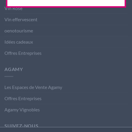
Vin Rosé
Vin effervescent
oenotourisme
Idées cadeaux
Offres Entreprises
AGAMY
Les Espaces de Vente Agamy
Offres Entreprises
Agamy Vignobles
SUIVEZ-NOUS