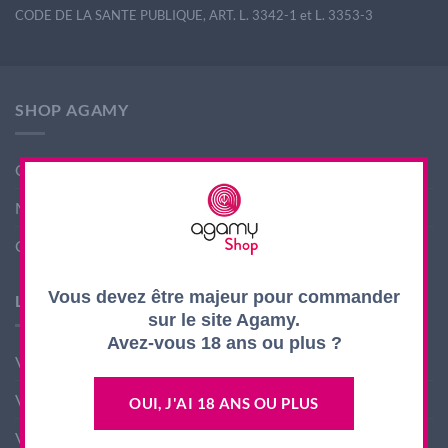
CODE DE LA SANTE PUBLIQUE, ART. L. 3342-1 et L. 3353-3
SHOP AGAMY
Conditions générales de ventes
Mentions légales
Contact
Vous devez être majeur pour commander
LES PRODUITS AGAMY
sur le site Agamy.
Avez-vous 18 ans ou plus ?
Vin nouveau
Vin Rouge
OUI, J'AI 18 ANS OU PLUS
Vin Blanc