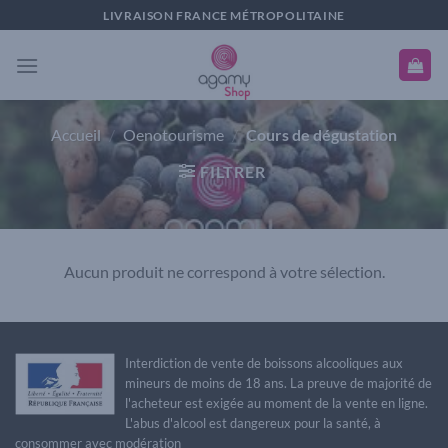
Passer
LIVRAISON FRANCE MÉTROPOLITAINE
au
contenu
Accueil
/
Oenotourisme
/
Cours de dégustation
FILTRER
Aucun produit ne correspond à votre sélection.
Interdiction de vente de boissons alcooliques aux
mineurs de moins de 18 ans. La preuve de majorité de
l'acheteur est exigée au moment de la vente en ligne.
L'abus d'alcool est dangereux pour la santé, à
consommer avec modération