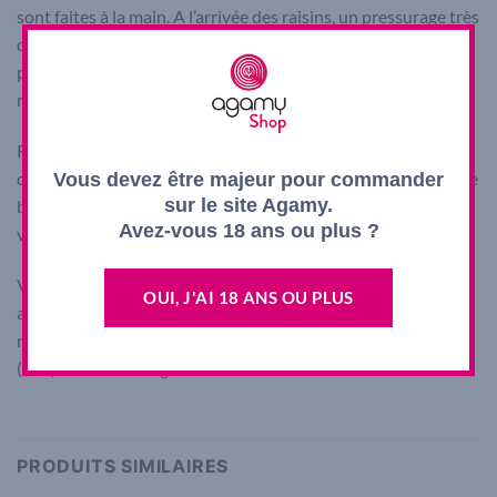
sont faites à la main. A l’arrivée des raisins, un pressurage très
doux est effectué. La vinification et l’élevage se font pour
partie en fûts de chêne sur lies fines avec bâtonnages
réguliers afin d’apporter de la richesse et de la complexité.
Robe jaune dorée avec un nez aux arômes de fruits jaune
comme la pêche et l’abricot ainsi que des notes beurrées. Une
Vous devez être majeur pour commander
sur le site Agamy.
bouche gourmande avec une pointe de minéralité. En
Avez-vous 18 ans ou plus ?
vieillissant, des arômes de miel se développent.
Vin d’apéritif par excellence, il pourra également
OUI, J'AI 18 ANS OU PLUS
accompagner des Saint-Jacques juste saisies, une sole
meunière ou un suprême de volaille grillé. A déguster frais
(9°C). Potentiel de garde de 5 ans.
PRODUITS SIMILAIRES