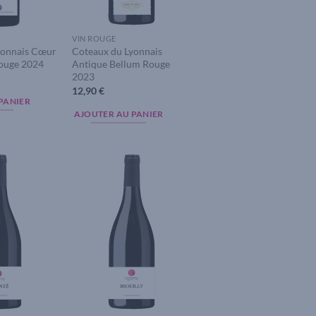
VIN ROUGE
yonnais Cœur
Coteaux du Lyonnais
Rouge 2024
Antique Bellum Rouge
2023
12,90
€
PANIER
AJOUTER AU PANIER
Add to
Add to
wishlist
wishlist