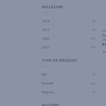
MILLÉSIME
2018
(3)
2019
(3)
VI
Be
2020
(19)
Vi
8,
2021
(13)
A
TYPE DE PRODUIT
BIB
(9)
Bouteille
(44)
Magnum
(1)
ACCORD