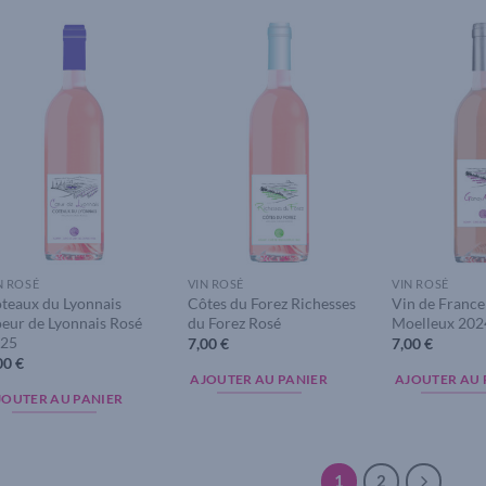
Add to
Add to
wishlist
wishlist
N ROSÉ
VIN ROSÉ
VIN ROSÉ
teaux du Lyonnais
Côtes du Forez Richesses
Vin de France
eur de Lyonnais Rosé
du Forez Rosé
Moelleux 202
25
7,00
€
7,00
€
00
€
AJOUTER AU PANIER
AJOUTER AU 
JOUTER AU PANIER
1
2