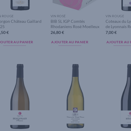
N ROUGE
VIN ROSÉ
VIN ROUGE
rgon Château Gaillard
BIB 5L IGP Comtés
Coteaux du L
25
Rhodaniens Rosé Moelleux
de Lyonnais 
,50
€
26,80
€
7,00
€
JOUTER AU PANIER
AJOUTER AU PANIER
AJOUTER AU 
Add to
Add to
wishlist
wishlist