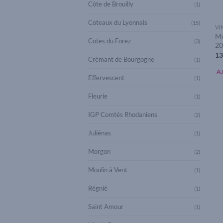
Côte de Brouilly
(1)
Coteaux du Lyonnais
(15)
VI
Mo
Cotes du Forez
(3)
20
13
Crémant de Bourgogne
(1)
A
Effervescent
(1)
Fleurie
(1)
IGP Comtés Rhodaniens
(2)
Juliénas
(1)
Morgon
(2)
Moulin à Vent
(1)
Régnié
(1)
Saint Amour
(1)