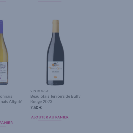
Add to
Add to
wishlist
wishlist
VIN ROUGE
yonnais
Beaujolais Terroirs de Bully
nais Aligoté
Rouge 2023
7,50
€
AJOUTER AU PANIER
PANIER