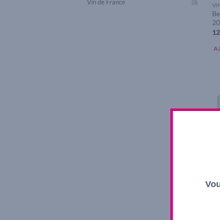
Vin de France
(3)
VI
Be
20
12
A
Vou
VI
Bi