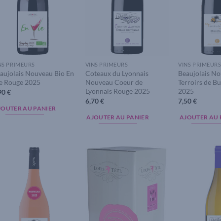
NS PRIMEURS
VINS PRIMEURS
VINS PRIMEUR
aujolais Nouveau Bio En
Coteaux du Lyonnais
Beaujolais N
e Rouge 2025
Nouveau Coeur de
Terroirs de B
Lyonnais Rouge 2025
2025
90
€
6,70
€
7,50
€
JOUTER AU PANIER
AJOUTER AU PANIER
AJOUTER AU 
Add to
Add to
wishlist
wishlist