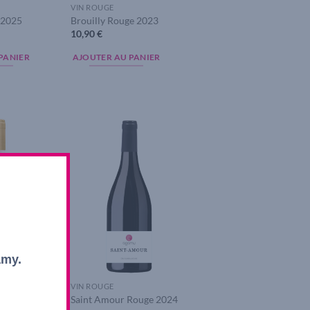
VIN ROUGE
 2025
Brouilly Rouge 2023
10,90
€
PANIER
AJOUTER AU PANIER
Add to
Add to
wishlist
wishlist
amy.
VIN ROUGE
roirs de Bully
Saint Amour Rouge 2024