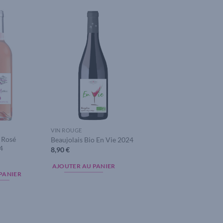
Add to
Add to
wishlist
wishlist
VIN ROUGE
 Rosé
Beaujolais Bio En Vie 2024
4
8,90
€
AJOUTER AU PANIER
PANIER