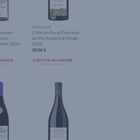
VIN ROUGE
yonnais
Côtes du Forez Domaine
nnais
du Montaubourg Rouge
lanc 2024
2024
10,00
€
PANIER
AJOUTER AU PANIER
Add to
Add to
wishlist
wishlist