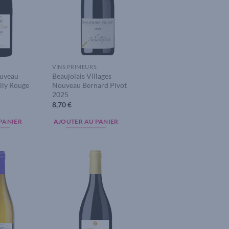
S
VINS PRIMEURS
ouveau
Beaujolais Villages
ully Rouge
Nouveau Bernard Pivot
2025
8,70
€
PANIER
AJOUTER AU PANIER
Add to
Add to
wishlist
wishlist