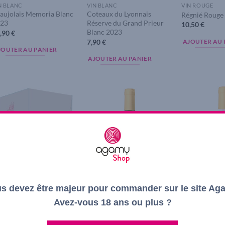
N BLANC
VIN BLANC
VIN ROUGE
aujolais Memoria Blanc
Coteaux du Lyonnais
Régnié Rouge
23
Réserve du Grand Prieur
10,50
€
Blanc 2023
,90
€
7,90
€
AJOUTER AU 
JOUTER AU PANIER
AJOUTER AU PANIER
Add to
Add to
wishlist
wishlist
s devez être majeur pour commander sur le site Ag
Avez-vous 18 ans ou plus ?
N ROUGE
VIN BLANC
VIN ROSÉ
b 5L Coteaux du
Beaujolais Terroirs des
Beaujolais Ter