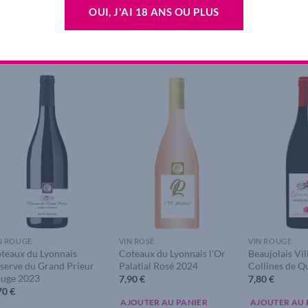
onnais Rouge
Pierres Dorées 2025
Rosé 2025
OUI, J'AI 18 ANS OU PLUS
,50
€
8,40
€
7,50
€
JOUTER AU PANIER
AJOUTER AU PANIER
AJOUTER AU 
Add to
Add to
wishlist
wishlist
N ROUGE
VIN ROSÉ
VIN ROUGE
teaux du Lyonnais
Coteaux du Lyonnais l’Or
Beaujolais Vi
serve du Grand Prieur
Palatial Rosé 2024
Collines de Q
uge 2023
7,90
€
7,80
€
70
€
AJOUTER AU PANIER
AJOUTER AU 