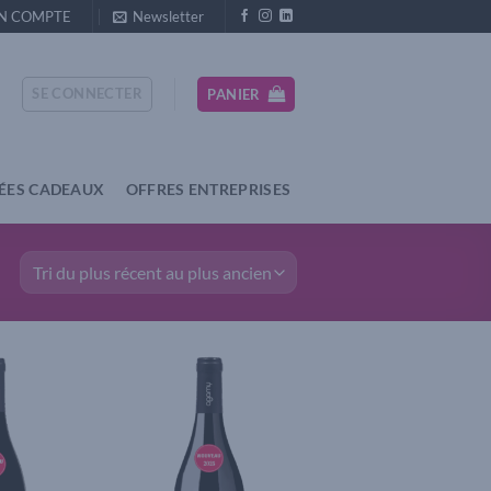
N COMPTE
Newsletter
SE CONNECTER
PANIER
DÉES CADEAUX
OFFRES ENTREPRISES
Add to
Add to
wishlist
wishlist