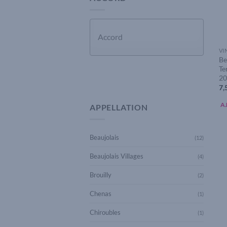
VI
Be
Te
APPLIQUER
20
7,
A
APPELLATION
Beaujolais
(12)
Beaujolais Villages
(4)
Brouilly
(2)
Chenas
(1)
Chiroubles
(1)