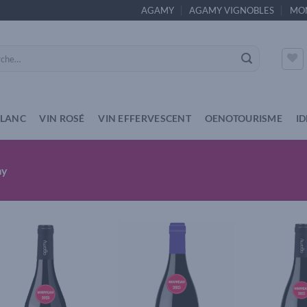
AGAMY
AGAMY VIGNOBLES
MO
e
BLANC
VIN ROSÉ
VIN EFFERVESCENT
OENOTOURISME
I
my
Add to
Add to
wishlist
wishlist