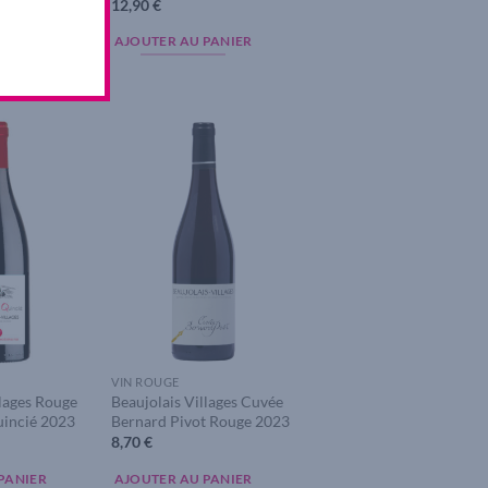
12,90
€
AJOUTER AU PANIER
PANIER
Add to
Add to
wishlist
wishlist
VIN ROUGE
llages Rouge
Beaujolais Villages Cuvée
uincié 2023
Bernard Pivot Rouge 2023
8,70
€
PANIER
AJOUTER AU PANIER