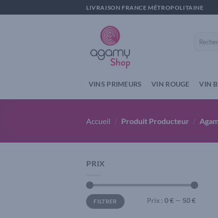
Passer
LIVRAISON FRANCE MÉTROPOLITAINE
au
contenu
Recherch
pour :
VINS PRIMEURS
VIN ROUGE
VIN 
Accueil
/
Produit Producteur
/
Aga
PRIX
Prix
Prix
Prix :
0 €
—
50 €
FILTRER
min
max