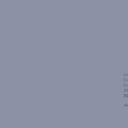
VI
Co
Co
20
7,
A