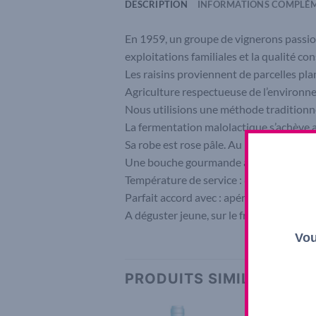
DESCRIPTION
INFORMATIONS COMPLÉM
En 1959, un groupe de vignerons passionn
exploitations familiales et la qualité co
Les raisins proviennent de parcelles plan
Agriculture respectueuse de l’environn
Nous utilisions une méthode traditionne
La fermentation malolactique s’achève 
Sa robe est rose pâle. Au nez, des arômes 
Une bouche gourmande avec une pointe d
Température de service : 8°C.
Parfait accord avec : apéritif, paëlla, sala
A déguster jeune, sur le fruit.
Vou
PRODUITS SIMILAIRES