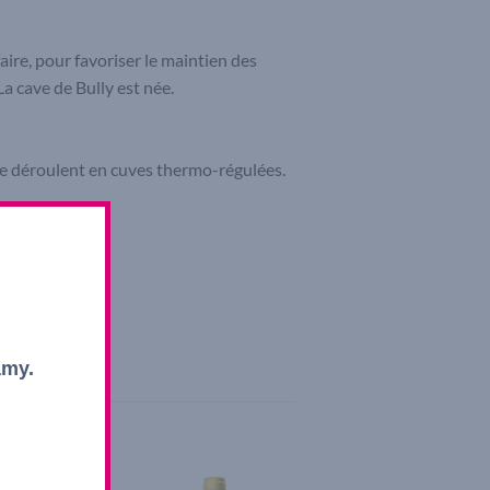
aire, pour favoriser le maintien des
La cave de Bully est née.
 se déroulent en cuves thermo-régulées.
amy.