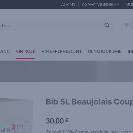
AGAMY
AGAMY VIGNOBLES
MO
e
LANC
VIN ROSÉ
VIN EFFERVESCENT
OENOTOURISME
ID
Bib 5L Beaujolais Cou
Add to
30,00
wishlist
€
Ce rosé 100% Gamay sera idéal pour vos apé