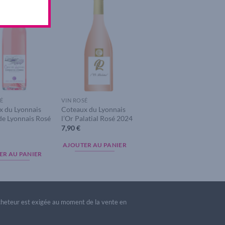
Add to
Add to
wishlist
wishlist
É
VIN ROSÉ
x du Lyonnais
Coteaux du Lyonnais
de Lyonnais Rosé
l’Or Palatial Rosé 2024
7,90
€
AJOUTER AU PANIER
ER AU PANIER
acheteur est exigée au moment de la vente en