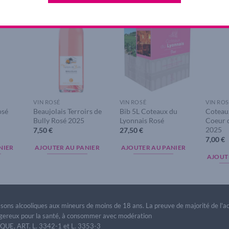
dd to
Add to
Add to
ishlist
wishlist
wishlist
VIN ROSÉ
VIN ROSÉ
VIN ROS
osé
Beaujolais Terroirs de
Bib 5L Coteaux du
Coteau
Bully Rosé 2025
Lyonnais Rosé
Coeur 
2025
7,50
€
27,50
€
7,00
€
NIER
AJOUTER AU PANIER
AJOUTER AU PANIER
AJOUT
issons alcooliques aux mineurs de moins de 18 ans. La preuve de majorité de l'
dangereux pour la santé, à consommer avec modération
E, ART. L. 3342-1 et L. 3353-3