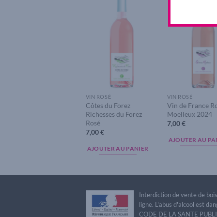
Add to
A
wishlist
w
VIN ROSÉ
VIN ROSÉ
Côtes du Forez
Vin de France R
Richesses du Forez
Moelleux 2024
Rosé
7,00
€
7,00
€
AJOUTER AU PA
AJOUTER AU PANIER
Interdiction de vente de bo
ligne. L'abus d'alcool est 
CODE DE LA SANTE PUBLIQU