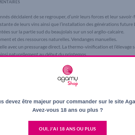
ENTAIRES
és décidaient de se regrouper, d’unir leurs forces et leur savoir-f
nstante de leurs vins ainsi que l’installation des générations future 
tées sur la partie sud du beaujolais sur un sol argilo-calcaire.
ement et des ressources naturelles. Vendanges manuelles.
lle avec un pressurage direct. La thermo-vinification et l’élevage
ainsi naturellement au début du printemps.
de fruits à chair blanche tel que le litchi.
e fleur de pêche en finale.
de estivale, grillade, tarte aux fruits.
s devez être majeur pour commander sur le site Ag
Avez-vous 18 ans ou plus ?
OUI, J'AI 18 ANS OU PLUS