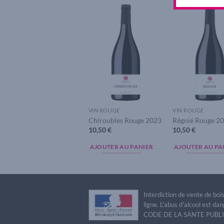
Add to
A
wishlist
w
VIN ROUGE
VIN ROUGE
Chiroubles Rouge 2023
Régnié Rouge 2
10,50
€
10,50
€
AJOUTER AU PANIER
AJOUTER AU PA
Interdiction de vente de bo
ligne. L'abus d'alcool est 
CODE DE LA SANTE PUBLIQU