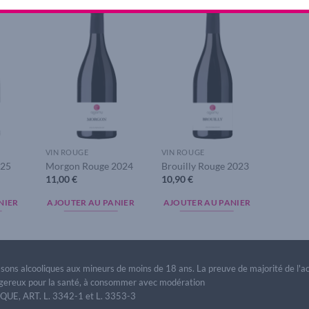
dd to
Add to
Add to
ishlist
wishlist
wishlist
VIN ROUGE
VIN ROUGE
025
Morgon Rouge 2024
Brouilly Rouge 2023
11,00
€
10,90
€
NIER
AJOUTER AU PANIER
AJOUTER AU PANIER
issons alcooliques aux mineurs de moins de 18 ans. La preuve de majorité de l'
dangereux pour la santé, à consommer avec modération
E, ART. L. 3342-1 et L. 3353-3