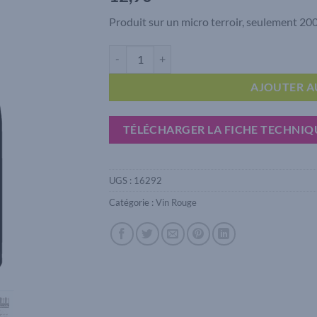
Produit sur un micro terroir, seulement 200
quantité de Coteaux du Lyonnais Antique Bell
AJOUTER A
TÉLÉCHARGER LA FICHE TECHNIQ
UGS :
16292
Catégorie :
Vin Rouge