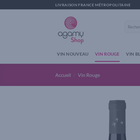
Passer
LIVRAISON FRANCE MÉTROPOLITAINE
au
contenu
Recherch
pour :
VIN NOUVEAU
VIN ROUGE
VIN B
Accueil
/
Vin Rouge