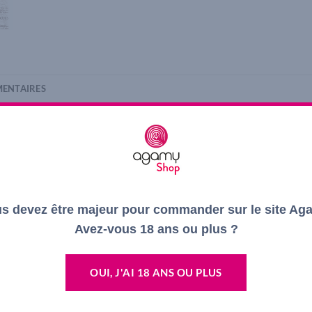
ENTAIRES
 et l’Extrême de l’appellation. Il figure un challenge agro-œnolog
u niveau vinification) à son paroxysme.Produit sur un micro-terroi
um est définitivement un vin rare avec un tirage limité à 2000 boute
obtenir le plus de richesse et de complexité. La délimitation exacte 
on.La robe présente un beau rouge sombre et profond. Le nez se ré
s devez être majeur pour commander sur le site Ag
’attaque en bouche est marquée par des tanins fins et parfaitement 
e du fromage.
Avez-vous 18 ans ou plus ?
OUI, J'AI 18 ANS OU PLUS