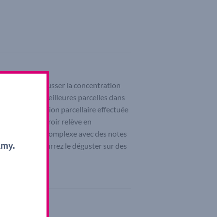
ique visant à pousser la concentration
r composé des meilleures parcelles dans
illes. La sélection parcellaire effectuée
de ce micro-terroir relève en
vèle subtil et complexe avec des notes
amy.
fondus. Vous pourrez le déguster sur des