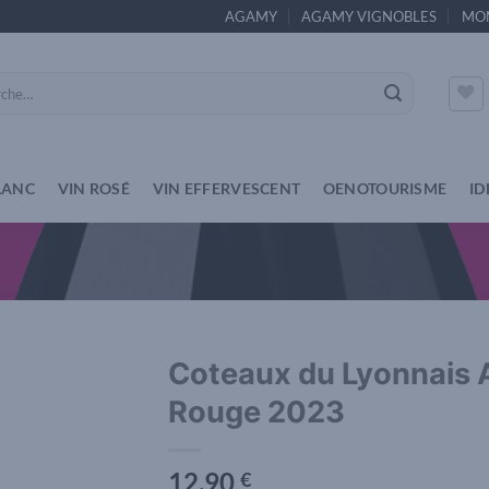
AGAMY
AGAMY VIGNOBLES
MO
e
LANC
VIN ROSÉ
VIN EFFERVESCENT
OENOTOURISME
ID
Coteaux du Lyonnais 
Rouge 2023
Add to
wishlist
12,90
€