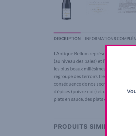
DESCRIPTION
INFORMATIONS COMPLÉM
L’Antique Bellum représente « la Crème »
(au niveau des baies) et l’extraction (a
les plus beaux millésimes, l’Antique Bell
regroupe des terroirs très variés afin d’
conséquence de nos secrets de fabricati
Vou
d’épices (poivre noir) et de réglisse. L
plats en sauce, des plats épicé ou encor
PRODUITS SIMILAIRES