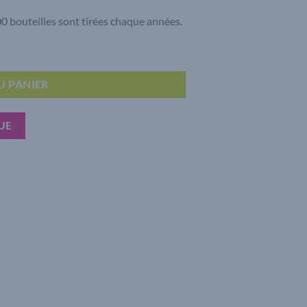
0 bouteilles sont tirées chaque années.
um Rouge 2023
U PANIER
UE