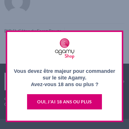
BIB 5L Côtes du Forez Rouge
Vous devez être majeur pour commander
Interdiction de vente de boissons alcooliques aux
sur le site Agamy.
mineurs de moins de 18 ans. La preuve de majorité de
Avez-vous 18 ans ou plus ?
l'acheteur est exigée au moment de la vente en ligne.
L'abus d'alcool est dangereux pour la santé, à
consommer avec modération
OUI, J'AI 18 ANS OU PLUS
CODE DE LA SANTE PUBLIQUE, ART. L. 3342-1 et L. 3353-3