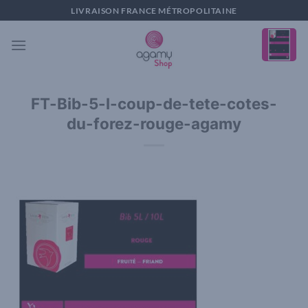
Passer
LIVRAISON FRANCE MÉTROPOLITAINE
au
contenu
FT-Bib-5-l-coup-de-tete-cotes-
du-forez-rouge-agamy