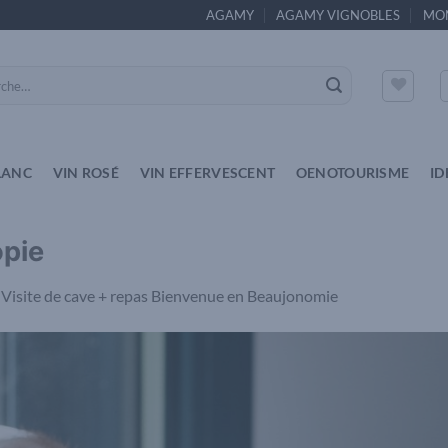
AGAMY
AGAMY VIGNOBLES
MO
e
LANC
VIN ROSÉ
VIN EFFERVESCENT
OENOTOURISME
ID
opie
s
Visite de cave + repas Bienvenue en Beaujonomie