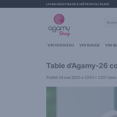
Passer
LIVRAISON FRANCE MÉTROPOLITAINE
au
contenu
Recherch
pour :
VIN NOUVEAU
VIN ROUGE
VIN B
Table d’Agamy-26 c
Publié
14 mai 2025
à
1093 × 1107
dan