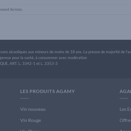
lement fermés.
issons alcooliques aux mineurs de moins de 18 ans. La preuve de majorité de l'
dangereux pour la santé, à consommer avec modération
E, ART. L. 3342-1 et L. 3353-3
LES PRODUITS AGAMY
AGA
Vin nouveau
Les E
Vin Rouge
Offre