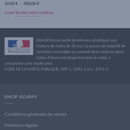
Plage
10,00
€
–
500,00
€
de
prix :
ACHETER UNE CARTE-CADEAU
10,00 €
à
Ce
500,00 €
produit
a
plusieurs
Interdiction de vente de boissons alcooliques aux
variations.
mineurs de moins de 18 ans. La preuve de majorité de
Les
l'acheteur est exigée au moment de la vente en ligne.
options
L'abus d'alcool est dangereux pour la santé, à
peuvent
consommer avec modération
être
CODE DE LA SANTE PUBLIQUE, ART. L. 3342-1 et L. 3353-3
choisies
sur
la
page
SHOP AGAMY
du
produit
Conditions générales de ventes
Mentions légales