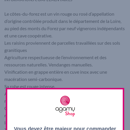
Le côtes-du-forez est un vin rouge ou rosé d’appellation
d’origine contrôlée produit dans le département de la Loire,
au pied des monts du Forez par neuf vignerons indépendants
et une cave coopérative.
Les raisins proviennent de parcelles travaillées sur des sols
granitiques
Agriculture respectueuse de l’environnement et des
ressources naturelles. Vendanges manuelles.
Vinification en grappe entière en cuve inox avec une
macération semi-carbonique.
Sa robe est rouge intense.
Arômes délicats de fruits rouges fraîchement cueillis (fraise,
mûre, cassis)
C’est un vin très expressif, souple et soyeux avec une belle
rondeur et soutenu par des tannins légers. Une belle
longueur en bouche.
Vous devez être majeur pour commander
Température de service idéale 15°C. avec une assiette de