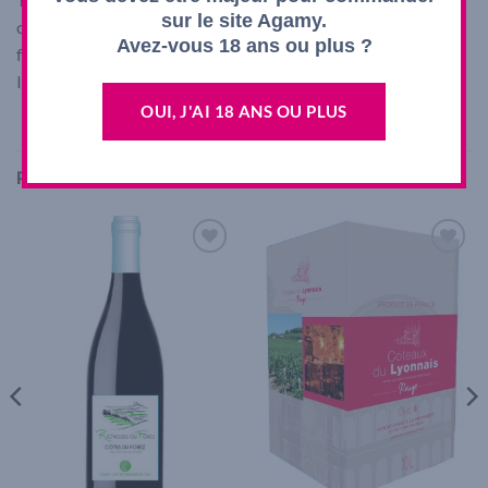
sur le site Agamy.
charcuterie, de la viande grillée ou encore un plateau de
Avez-vous 18 ans ou plus ?
fromages secs.
Il peut se garder 2 à 3 ans.
OUI, J'AI 18 ANS OU PLUS
PRODUITS SIMILAIRES
Add to
Add to
wishlist
wishlist