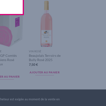
Add to
Add to
wishlist
wishlist
É
VIN ROSÉ
 IGP Comtés
Beaujolais Terroirs de
iens Rosé
Bully Rosé 2025
ux
7,50
€
€
AJOUTER AU PANIER
ER AU PANIER
acheteur est exigée au moment de la vente en