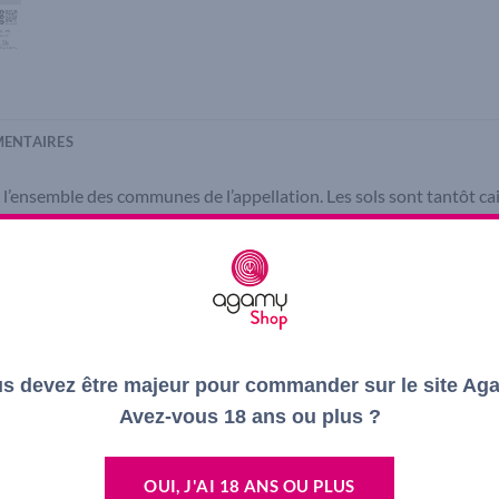
ENTAIRES
ur l’ensemble des communes de l’appellation. Les sols sont tantôt c
amay sont récoltés en grappes entières puis délicatement pressurés
en cuves thermo-régulées. La fermentation malolactique s’achève ai
lle afin de préserver toute sa fraîcheur.
et brillante. Le nez est fruité et s’harmonise avec les notes de pet
ar excellence. À déguster sur le fruit, autour de 8°C, sur une paëlla, 
s devez être majeur pour commander sur le site Ag
Avez-vous 18 ans ou plus ?
OUI, J'AI 18 ANS OU PLUS