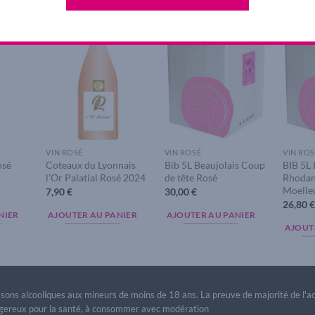
dd to
Add to
Add to
ishlist
wishlist
wishlist
VIN ROSÉ
VIN ROSÉ
VIN ROS
osé
Coteaux du Lyonnais
Bib 5L Beaujolais Coup
BIB 5L
l’Or Palatial Rosé 2024
de tête Rosé
Rhodan
Moelle
7,90
€
30,00
€
26,80
NIER
AJOUTER AU PANIER
AJOUTER AU PANIER
AJOUT
issons alcooliques aux mineurs de moins de 18 ans. La preuve de majorité de l'
dangereux pour la santé, à consommer avec modération