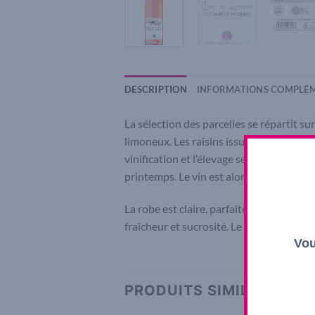
DESCRIPTION
INFORMATIONS COMPLÉM
La sélection des parcelles se répartit s
limoneux. Les raisins issus du cépage g
vinification et l’élevage se déroulent 
printemps. Le vin est alors mis en boutei
La robe est claire, parfaitement limpide 
fraîcheur et sucrosité. Le rosé de l’été p
Vou
PRODUITS SIMILAIRES