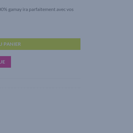
100% gamay ira parfaitement avec vos
nais Rosé 2025
U PANIER
UE