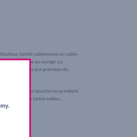
aillouteux, tantôt sablonneux ou sablo-
 dès leur arrivée au cuvage. La
nsi naturellement aux prémices du
its fruits rouges en bouche où se mêlent
des rillettes, des tartes salées…
amy.