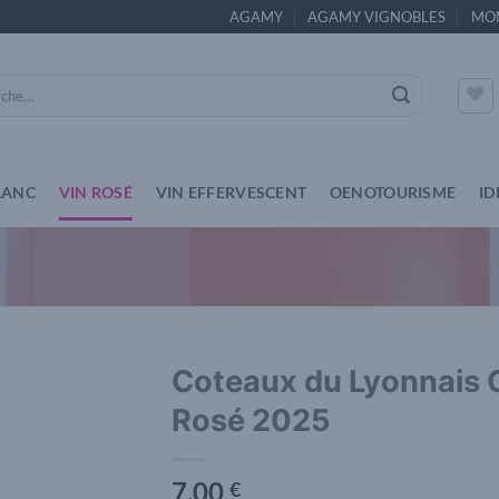
AGAMY
AGAMY VIGNOBLES
MO
e
LANC
VIN ROSÉ
VIN EFFERVESCENT
OENOTOURISME
ID
Coteaux du Lyonnais 
Rosé 2025
Add to
wishlist
7,00
€