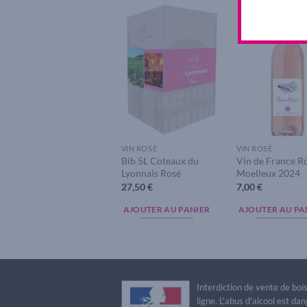
Add to
A
wishlist
w
VIN ROSÉ
VIN ROSÉ
Bib 5L Coteaux du
Vin de France R
Lyonnais Rosé
Moelleux 2024
27,50
€
7,00
€
AJOUTER AU PANIER
AJOUTER AU PA
Interdiction de vente de bo
ligne. L'abus d'alcool est 