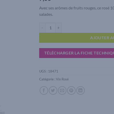
Avec ses arômes de fruits rouges, ce rosé 
salades.
quantité de Coteaux du Lyonnais Coeur de Lyon
AJOUTER A
TÉLÉCHARGER LA FICHE TECHNIQ
UGS :
18471
Catégorie :
Vin Rosé