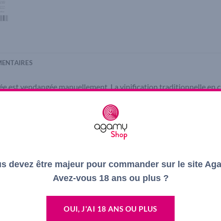
ENTAIRES
vée est vendangée manuellement. La vinification traditionnelle en c
fruits à dominante mandarine.
be rose saumon. Sa bouche gourmande de fruit saura vous surprend
er entre amis, autour d’un barbecue de grillade de viande ou de po
déguster frais (8°) et dans l’année.
s devez être majeur pour commander sur le site Ag
Avez-vous 18 ans ou plus ?
OUI, J'AI 18 ANS OU PLUS