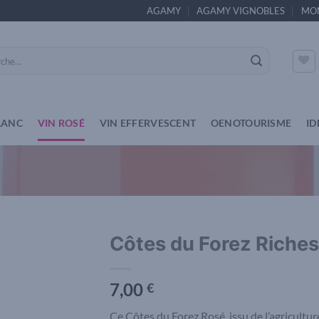
AGAMY
AGAMY VIGNOBLES
MO
e
LANC
VIN ROSÉ
VIN EFFERVESCENT
OENOTOURISME
ID
Côtes du Forez Riches
Add to
7,00
wishlist
€
Ce Côtes du Forez Rosé, issu de l’agriculture