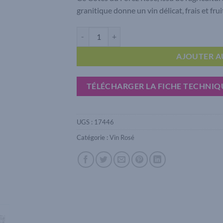
granitique donne un vin délicat, frais et f
quantité de Côtes du Forez Richesses du Forez 
AJOUTER A
TÉLÉCHARGER LA FICHE TECHNIQ
UGS :
17446
Catégorie :
Vin Rosé