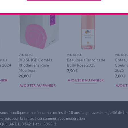
dd to
Add to
Add to
ishlist
wishlist
wishlist
VIN ROSÉ
VIN ROSÉ
VIN ROS
nais
BIB 5L IGP Comtés
Beaujolais Terroirs de
Coteau
sé 2024
Rhodaniens Rosé
Bully Rosé 2025
Coeur 
Moelleux
2025
7,50
€
26,80
€
7,00
€
NIER
AJOUTER AU PANIER
AJOUTER AU PANIER
AJOUT
issons alcooliques aux mineurs de moins de 18 ans. La preuve de majorité de l'
dangereux pour la santé, à consommer avec modération
E, ART. L. 3342-1 et L. 3353-3