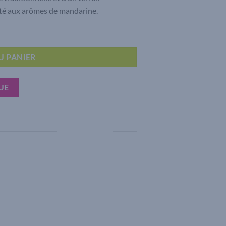
ruité aux arômes de mandarine.
Rosé
U PANIER
UE