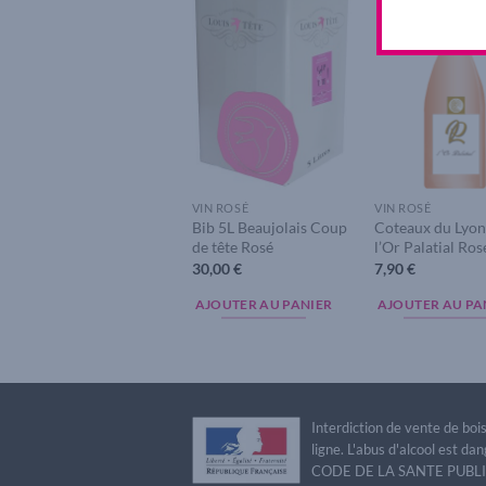
Add to
A
wishlist
w
VIN ROSÉ
VIN ROSÉ
Bib 5L Beaujolais Coup
Coteaux du Lyon
de tête Rosé
l’Or Palatial Ro
30,00
€
7,90
€
AJOUTER AU PANIER
AJOUTER AU PA
Interdiction de vente de bo
ligne. L'abus d'alcool est 
CODE DE LA SANTE PUBLIQU