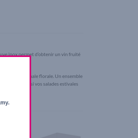
uve inox permet d’obtenir un vin fruité
re avec une finale florale. Un ensemble
isson mais aussi vos salades estivales
amy.