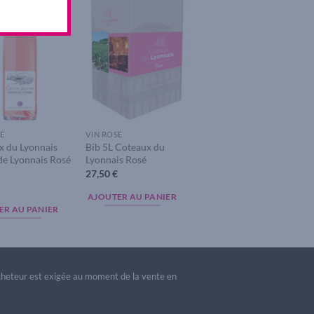
Add to
Add to
wishlist
wishlist
É
VIN ROSÉ
x du Lyonnais
Bib 5L Coteaux du
de Lyonnais Rosé
Lyonnais Rosé
27,50
€
AJOUTER AU PANIER
ER AU PANIER
acheteur est exigée au moment de la vente en