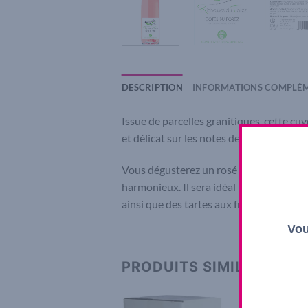
DESCRIPTION
INFORMATIONS COMPLÉM
Issue de parcelles granitiques, cette cu
et délicat sur les notes de fleurs et de 
Vous dégusterez un rosé d’une belle ro
harmonieux. Il sera idéal pour un déjeun
ainsi que des tartes aux fruits rouges. A 
Vou
PRODUITS SIMILAIRES